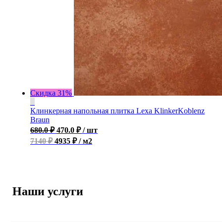
Скидка 31%
Клинкерная напольная плитка Lexa KlinkerKoblenz
Braun
680.0
₽
470.0
₽
/ шт
7140 ₽
4935 ₽ / м2
Наши услуги