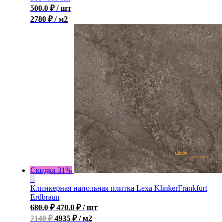
500.0
₽
/ шт
2780 ₽ / м2
Скидка 31%
Клинкерная напольная плитка Lexa KlinkerFrankfurt
Erdbraun
680.0
₽
470.0
₽
/ шт
7140 ₽
4935 ₽ / м2