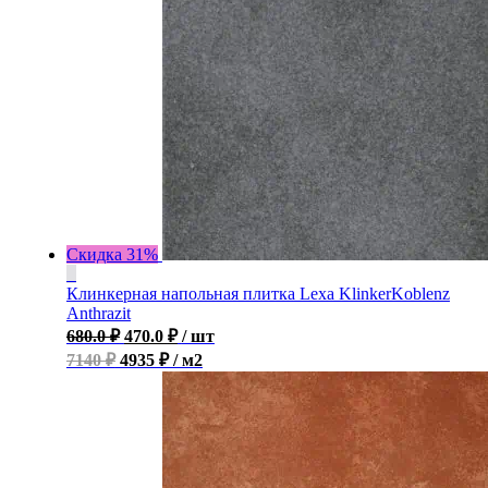
Скидка 31%
Клинкерная напольная плитка Lexa KlinkerKoblenz
Anthrazit
680.0
₽
470.0
₽
/ шт
7140 ₽
4935 ₽ / м2