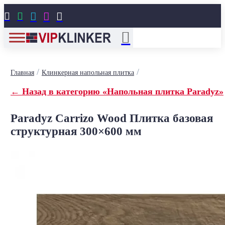





/
/
Главная
Клинкерная напольная плитка
← Назад в категорию «Напольная плитка Paradyz»
Paradyz Carrizo Wood Плитка базовая
структурная 300×600 мм