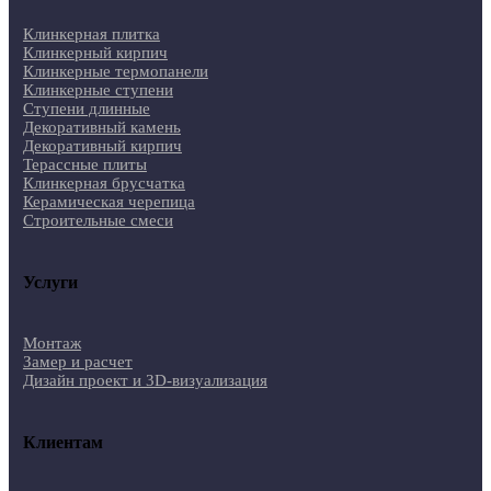
Клинкерная плитка
Клинкерный кирпич
Клинкерные термопанели
Клинкерные ступени
Ступени длинные
Декоративный камень
Декоративный кирпич
Терассные плиты
Клинкерная брусчатка
Керамическая черепица
Строительные смеси
Услуги
Монтаж
Замер и расчет
Дизайн проект и 3D-визуализация
Клиентам