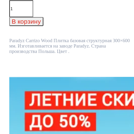
Количество
товара
Paradyz
Carrizo
В корзину
Wood
Плитка
базовая
структурная
Paradyz Carrizo Wood Плитка базовая структурная 300×600
300x600
мм. Изготавливается на заводе Paradyz. Страна
мм
производства Польша. Цвет .