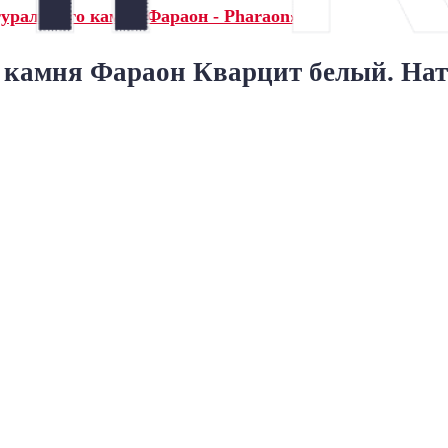
турального камня Фараон - Pharaon»
 камня Фараон Кварцит белый. Нат