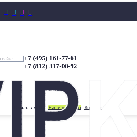




+7 (495) 161-77-61
+7 (812) 317-00-92
Клиентам
Наши шоурумы
Контакты