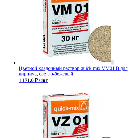
Цветной кладочный раствор quick-mix VM01 B для
кирпича, светло-бежевый
1 171.0
₽
/ шт