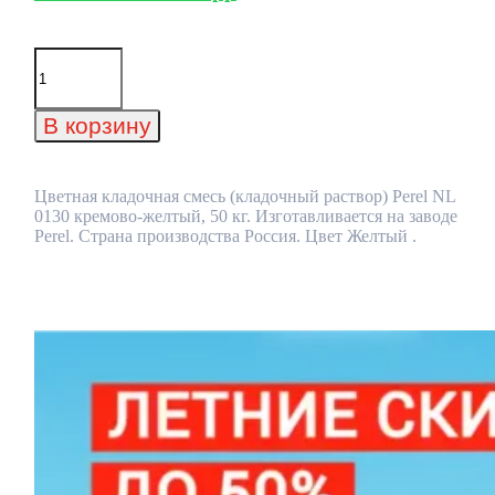
Количество
товара
Цветная
кладочная
В корзину
смесь
(кладочный
раствор)
Perel
Цветная кладочная смесь (кладочный раствор) Perel NL
NL
0130 кремово-желтый, 50 кг. Изготавливается на заводе
0130
Perel. Страна производства Россия. Цвет Желтый .
кремово-
желтый,
50
кг