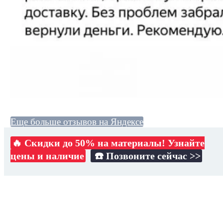
Еще больше отзывов на Яндексе
🔥 Скидки до 50% на материалы! Узнайте
цены и наличие
☎️ Позвоните сейчас >>