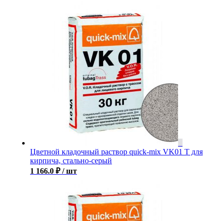
Цветной кладочный раствор quick-mix VK01 T для
кирпича, стально-серый
1 166.0
₽
/ шт