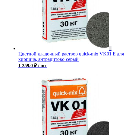
Цветной кладочный раствор quick-mix VK01 E для
кирпича, антрацитово-серый
1 259.0
₽
/ шт