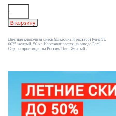
Количество
товара
Цветная
кладочная
В корзину
смесь
(кладочный
раствор)
Perel
Цветная кладочная смесь (кладочный раствор) Perel SL
SL
0035 желтый, 50 кг. Изготавливается на заводе Perel.
0035
Страна производства Россия. Цвет Желтый .
желтый,
50
кг