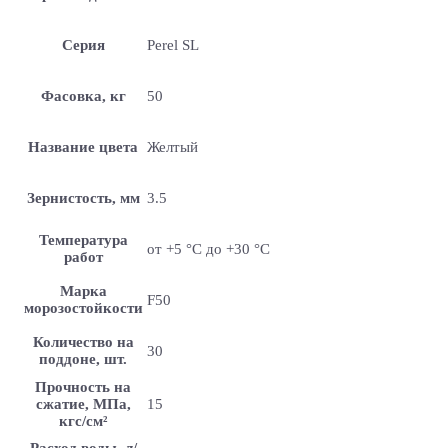
Серия
Perel SL
Фасовка, кг
50
Название цвета
Желтый
Зернистость, мм
3.5
Температура
от +5 °С до +30 °С
работ
Марка
F50
морозостойкости
Количество на
30
поддоне, шт.
Прочность на
сжатие, МПа,
15
кгс/см²
Расход воды, л/