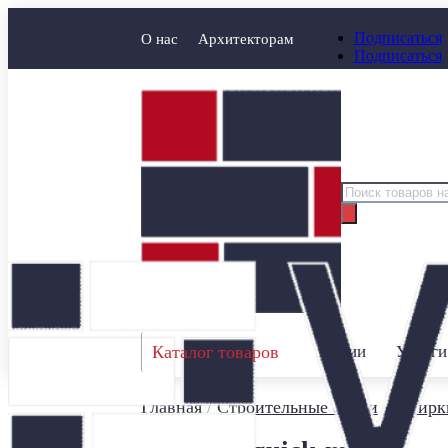
Подписаться
О нас
Архитекторам
Подписаться
Поиск
товаров
Каталог товаров
Акции
Услуги
Главная
/
Строительные смеси
/
Затирк