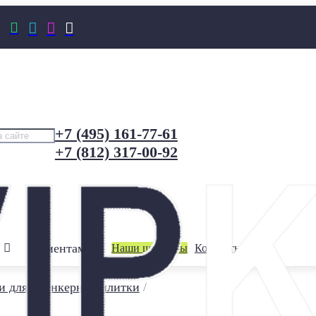




+7 (495) 161-77-61
+7 (812) 317-00-92
Клиентам
Наши шоурумы
Контакты
и для клинкерной плитки
/