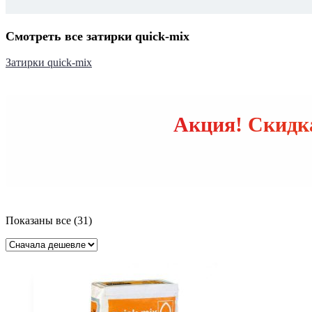
Смотреть все затирки quick-mix
Затирки quick-mix
Акция! Скидка
Цены:
Показаны все (31)
по
возрастанию