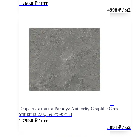
1 766.0
₽
/ шт
4998 ₽ / м2
Террасная плита Paradyz Authority Graphite Gres
Struktura 2.0., 595*595*18
1 799.0
₽
/ шт
5091 ₽ / м2