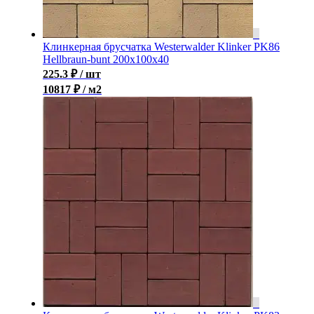
Клинкерная брусчатка Westerwalder Klinker PK86
Hellbraun-bunt 200x100x40
225.3
₽
/ шт
10817 ₽ / м2