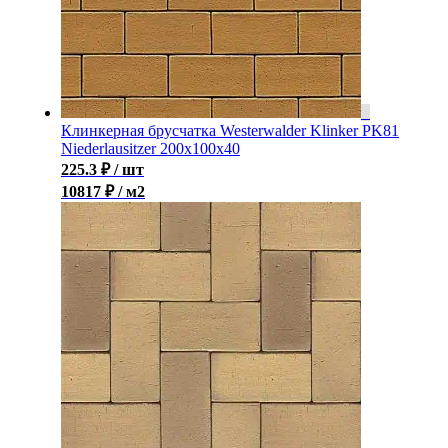
Клинкерная брусчатка Westerwalder Klinker PK81
Niederlausitzer 200x100x40
225.3
₽
/ шт
10817 ₽ / м2