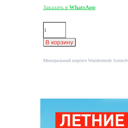
Заказать в
WhatsApp
Количество
товара
Минеральный
кирпич
В корзину
Wandermode
Armschwung
AZ010DF85
Weibes
Минеральный кирпич Wandermode Armschwu
Mus
рядовой
240x50x85
мм