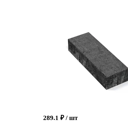
289.1
₽
/ шт