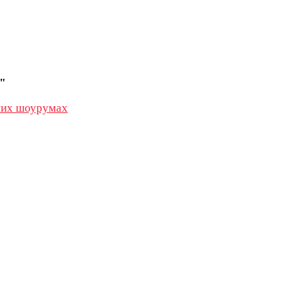
"
их шоурумах