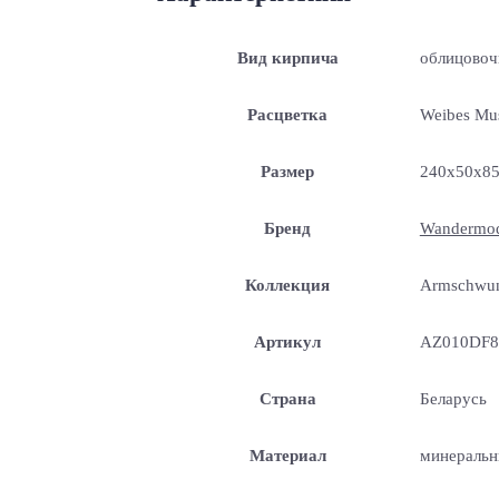
Вид кирпича
облицово
Расцветка
Weibes Mu
Размер
240x50x8
Бренд
Wandermo
Коллекция
Armschwu
Артикул
AZ010DF8
Страна
Беларусь
Материал
минеральн