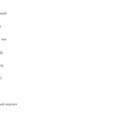
чный
s
5 мм
de
ng
5
ый кирпич