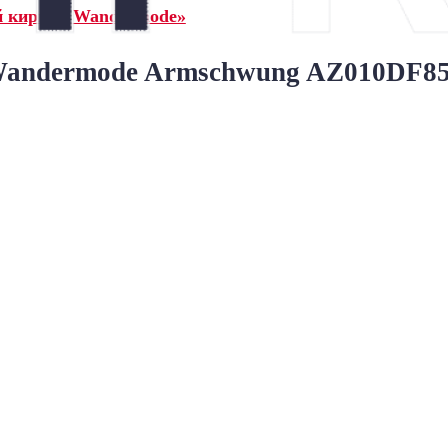
й кирпич Wandermode»
ndermode Armschwung AZ010DF85 