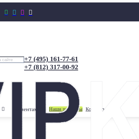




+7 (495) 161-77-61
+7 (812) 317-00-92
Клиентам
Наши шоурумы
Контакты