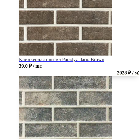
Клинкерная плитка Paradyz Ilario Brown
39.0
₽
/ шт
2028 ₽ / м