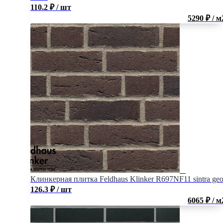
110.2
₽
/ шт
5290 ₽ / м
Клинкерная плитка Feldhaus Klinker R697NF11 sintra ge
126.3
₽
/ шт
6065 ₽ / м