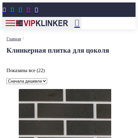





/
Главная
Клинкерная плитка для цоколя
Цены:
Показаны все (22)
по
возрастанию