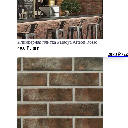
Клинкерная плитка Paradyz Arteon Rosso
40.0
₽
/ шт
2080 ₽ / м