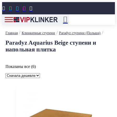





/
/
/
Главная
Клинкерные ступени
Paradyz ступени (Польша)
Paradyz Aquarius Beige ступени и
напольная плитка
Цены:
Показаны все (6)
по
возрастанию