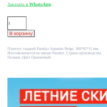
Заказать в
WhatsApp
Количество
товара
Плинтус
гладкий
В корзину
Paradyz
Aquarius
Beige,
300*81*11
Плинтус гладкий Paradyz Aquarius Beige, 300*81*11 мм.
мм
Изготавливается на заводе Paradyz. Страна производства
Польша. Цвет Оранжевый .