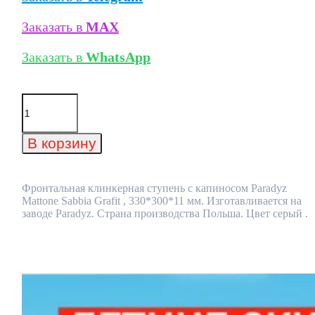
Заказать в
MAX
Заказать в
WhatsApp
Количество
товара
Фронтальная
клинкерная
В корзину
ступень
с
капиносом
Paradyz
Фронтальная клинкерная ступень с капиносом Paradyz
Mattone
Mattone Sabbia Grafit , 330*300*11 мм. Изготавливается на
Sabbia
заводе Paradyz. Страна производства Польша. Цвет серый .
Grafit
,
330*300*11
мм