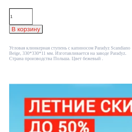
Количество
товара
Угловая
клинкерная
В корзину
ступень
с
капиносом
Paradyz
Угловая клинкерная ступень с капиносом Paradyz Scandiano
Scandiano
Beige, 330*330*11 мм. Изготавливается на заводе Paradyz.
Beige,
Страна производства Польша. Цвет бежевый .
330*330*11
мм