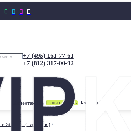




+7 (495) 161-77-61
+7 (812) 317-00-92
Клиентам
Наши шоурумы
Контакты
и Stroeher (Германия)
/