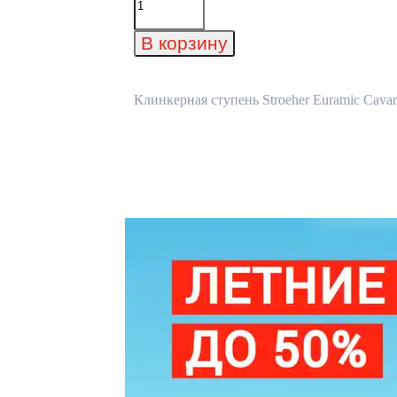
товара
Клинкерная
ступень
В корзину
Stroeher
Euramic
Cavar
E
Клинкерная ступень Stroeher Euramic Cavar
542
Passione
294х115х52х8
мм