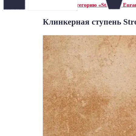
← Назад в категорию «Stroeher Euram
Клинкерная ступень Stro