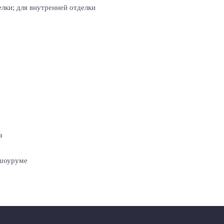
лки; для внутренней отделки
а
 шоуруме