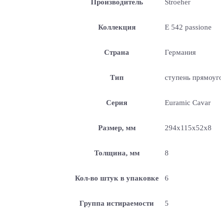
Производитель
Stroeher
Коллекция
E 542 passione
Страна
Германия
Тип
ступень прямоуг
Серия
Euramic Cavar
Размер, мм
294x115x52x8
Толщина, мм
8
Кол-во штук в упаковке
6
Группа истираемости
5