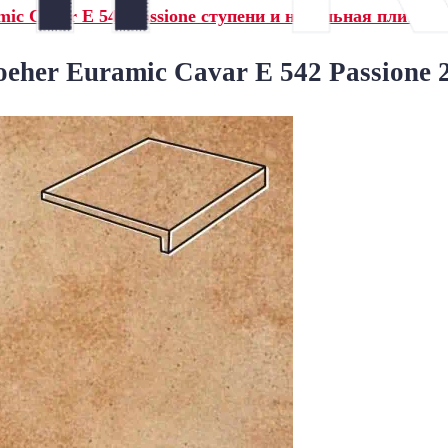
ic Cavar E 542 passione ступени и напольная плитка»
eher Euramic Cavar E 542 Passione