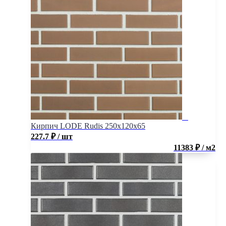
Кирпич LODE Rudis 250x120x65
227.7
₽
/ шт
11383 ₽ / м2