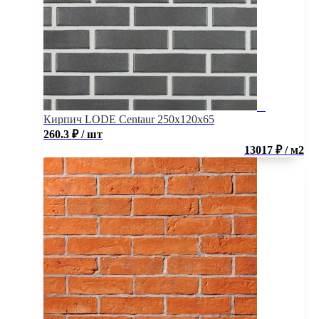
Кирпич LODE Centaur 250x120x65
260.3
₽
/ шт
13017 ₽ / м2