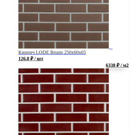
Кирпич LODE Brunis 250x60x65
126.8
₽
/ шт
6338 ₽ / м2