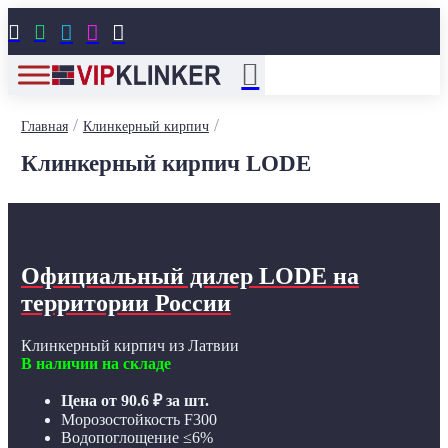





/
/
Главная
Клинкерный кирпич
Клинкерный кирпич LODE
Официальный дилер LODE
на
территории России
Клинкерный кирпич из Латвии
В наличии на складе
Цена от
90.6
₽
за шт.
Морозостойкость F300
Водопоглощение ≤6%