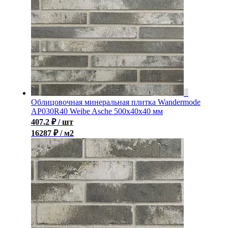
Облицовочная минеральная плитка Wandermode
AP030R40 Weibe Asche 500x40x40 мм
407.2
₽
/ шт
16287 ₽ / м2