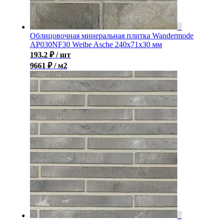
Облицовочная минеральная плитка Wandermode
AP030NF30 Weibe Asche 240x71x30 мм
193.2
₽
/ шт
9661 ₽ / м2