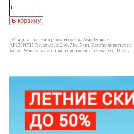
Количество
товара
Облицовочная
минеральная
В корзину
плитка
Wandermode
AP120NF15
Rauchwolke
Облицовочная минеральная плитка Wandermode
240x71x15
AP120NF15 Rauchwolke 240x71x15 мм. Изготавливается на
мм
заводе Wandermode. Страна производства Беларусь. Цвет .