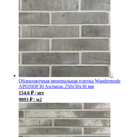
Облицовочная минеральная плитка Wandermode
AP020DF30 Aschgrau 250x50x30 мм
154.6
₽
/ шт
9893 ₽ / м2