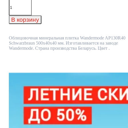
Количество
товара
Облицовочная
минеральная
В корзину
плитка
Wandermode
AP130R40
Schwarzbraun
Облицовочная минеральная плитка Wandermode AP130R40
500x40x40
Schwarzbraun 500x40x40 мм. Изготавливается на заводе
мм
Wandermode. Страна производства Беларусь. Цвет .