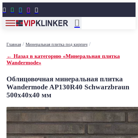





/
/
Главная
Минеральная плитка под кирпич
← Назад в категорию «Минеральная плитка
Wandermode»
Облицовочная минеральная плитка
Wandermode AP130R40 Schwarzbraun
500x40x40 мм