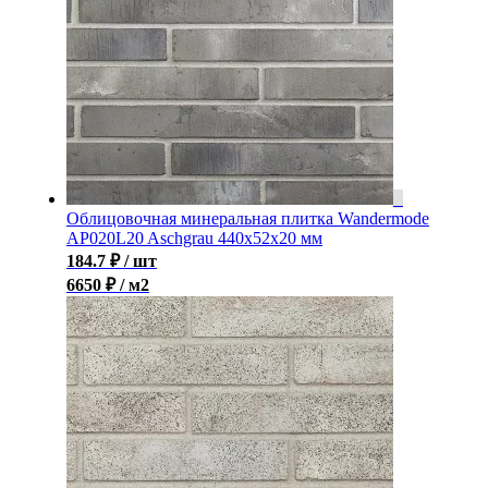
Облицовочная минеральная плитка Wandermode
AP020L20 Aschgrau 440x52x20 мм
184.7
₽
/ шт
6650 ₽ / м2