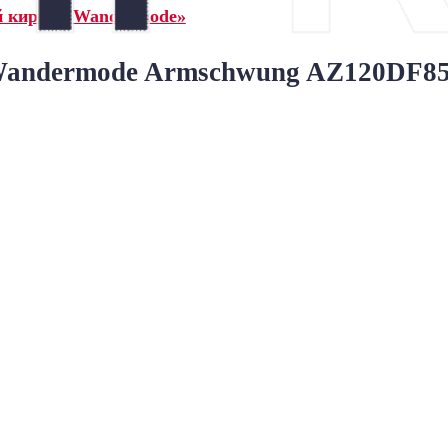
й кирпич Wandermode»
ndermode Armschwung AZ120DF85 