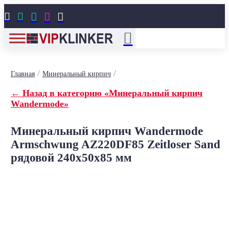





/
/
Главная
Минеральный кирпич
← Назад в категорию «Минеральный кирпич
Wandermode»
Минеральный кирпич Wandermode
Armschwung AZ220DF85 Zeitloser Sand
рядовой 240x50x85 мм