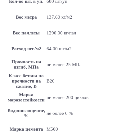
Кол-во шт. в уп.
600 шт/уп
Вес метра
137.60 кг/м2
Вес паллеты
1290.00 кг/пал
Расход шт./м2
64.00 шт/м2
Прочность на
не менее 25 МПа
изгиб, МПа
Класс бетона по
прочности на
B20
сжатие, В
Марка
не менее 200 циклов
морозостойкости
Водопоглощение,
не более 6 %
%
Марка цемента
M500