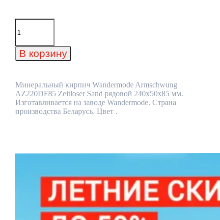
Количество
товара
Минеральный
кирпич
В корзину
Wandermode
Armschwung
AZ220DF85
Zeitloser
Минеральный кирпич Wandermode Armschwung
Sand
AZ220DF85 Zeitloser Sand рядовой 240x50x85 мм.
рядовой
Изготавливается на заводе Wandermode. Страна
240x50x85
производства Беларусь. Цвет .
мм