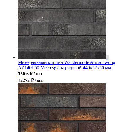
Минеральный кирпич Wandermode Armschwung
AZ140L50 Meeresglanz рядовой 440x52x50 мм
350.6
₽
/ шт
12272 ₽ / м2