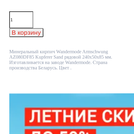
Количество
товара
Минеральный
кирпич
В корзину
Wandermode
Armschwung
AZ080DF85
Kupferer
Минеральный кирпич Wandermode Armschwung
Sand
AZ080DF85 Kupferer Sand рядовой 240x50x85 мм.
рядовой
Изготавливается на заводе Wandermode. Страна
240x50x85
производства Беларусь. Цвет .
мм