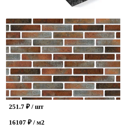
251.7
₽
/ шт
16107 ₽ / м2