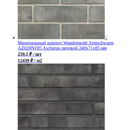
Минеральный кирпич Wandermode Armschwung
AZ020NF85 Aschgrau рядовой 240x71x85 мм
259.1
₽
/ шт
12439 ₽ / м2