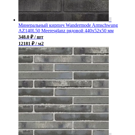
Минеральный кирпич Wandermode Armschwung
AZ140L50 Meeresglanz рядовой 440x52x50 мм
348.0
₽
/ шт
12181 ₽ / м2