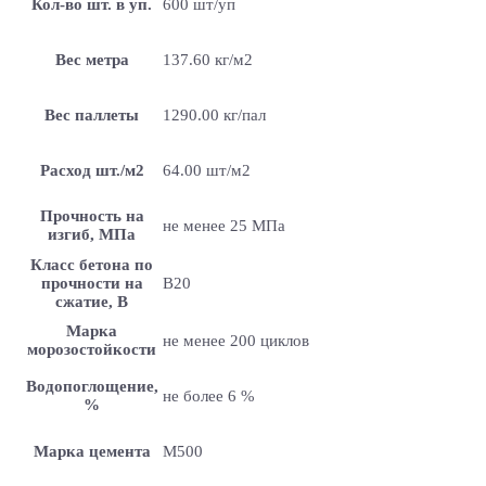
Кол-во шт. в уп.
600 шт/уп
Вес метра
137.60 кг/м2
Вес паллеты
1290.00 кг/пал
Расход шт./м2
64.00 шт/м2
Прочность на
не менее 25 МПа
изгиб, МПа
Класс бетона по
прочности на
B20
сжатие, В
Марка
не менее 200 циклов
морозостойкости
Водопоглощение,
не более 6 %
%
Марка цемента
M500