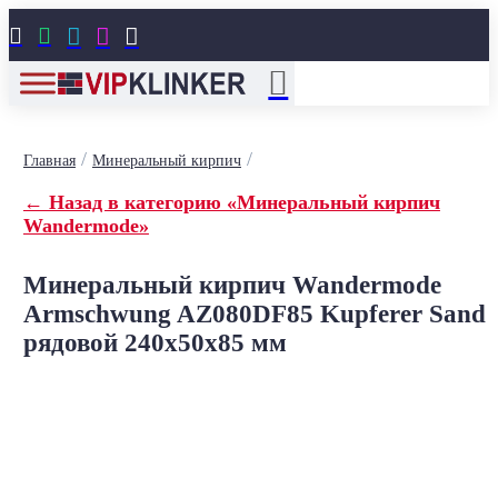





/
/
Главная
Минеральный кирпич
← Назад в категорию «Минеральный кирпич
Wandermode»
Минеральный кирпич Wandermode
Armschwung AZ080DF85 Kupferer Sand
рядовой 240x50x85 мм