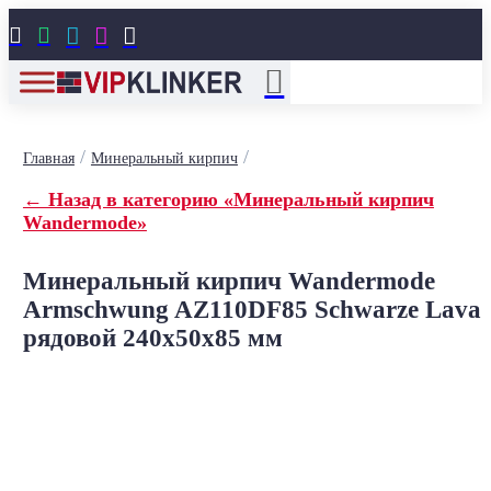





/
/
Главная
Минеральный кирпич
← Назад в категорию «Минеральный кирпич
Wandermode»
Минеральный кирпич Wandermode
Armschwung AZ110DF85 Schwarze Lava
рядовой 240x50x85 мм