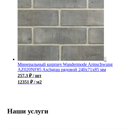
Минеральный кирпич Wandermode Armschwung
AZ020NF85 Aschgrau рядовой 240x71x85 мм
257.3
₽
/ шт
12351 ₽ / м2
Наши услуги