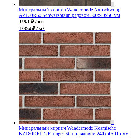
Минеральный кирпич Wandermode Armschwung
AZ130R50 Schwarzbraun рядовой 500x40x50 мм
325.1
₽
/ шт
12354 ₽ / м2
Минеральный кирпич Wandermode Kosmische
KZ180DF115 Farbiger Sturm рядовой 240x50x115 мм