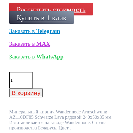
Рассчитать стоимость
Купить в 1 клик
Заказать в
Telegram
Заказать в
MAX
Заказать в
WhatsApp
Количество
товара
Минеральный
кирпич
В корзину
Wandermode
Armschwung
AZ110DF85
Schwarze
Минеральный кирпич Wandermode Armschwung
Lava
AZ110DF85 Schwarze Lava рядовой 240x50x85 мм.
рядовой
Изготавливается на заводе Wandermode. Страна
240x50x85
производства Беларусь. Цвет .
мм