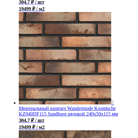
304.7
₽
/ шт
19499 ₽ / м2
Минеральный кирпич Wandermode Kosmische
KZ040DF115 Sandburg рядовой 240x50x115 мм
304.7
₽
/ шт
19499 ₽ / м2