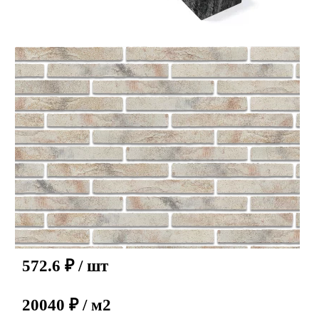
572.6
₽
/ шт
20040 ₽ / м2