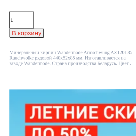
Количество
товара
Минеральный
кирпич
В корзину
Wandermode
Armschwung
AZ120L85
Rauchwolke
Минеральный кирпич Wandermode Armschwung AZ120L85
рядовой
Rauchwolke рядовой 440x52x85 мм. Изготавливается на
440x52x85
заводе Wandermode. Страна производства Беларусь. Цвет .
мм