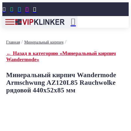





/
/
Главная
Минеральный кирпич
← Назад в категорию «Минеральный кирпич
Wandermode»
Минеральный кирпич Wandermode
Armschwung AZ120L85 Rauchwolke
рядовой 440x52x85 мм