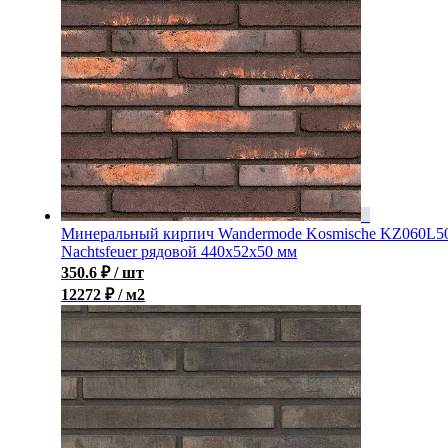
Минеральный кирпич Wandermode Kosmische KZ060L5
Nachtsfeuer рядовой 440x52x50 мм
350.6
₽
/ шт
12272 ₽ / м2