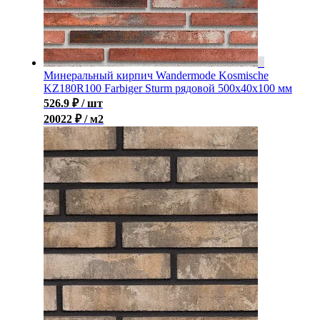
Минеральный кирпич Wandermode Kosmische
KZ180R100 Farbiger Sturm рядовой 500x40x100 мм
526.9
₽
/ шт
20022 ₽ / м2