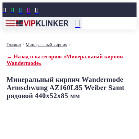





/
/
Главная
Минеральный кирпич
← Назад в категорию «Минеральный кирпич
Wandermode»
Минеральный кирпич Wandermode
Armschwung AZ160L85 Weiber Samt
рядовой 440x52x85 мм