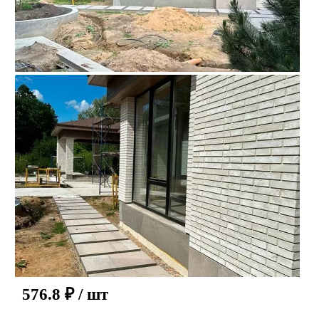
576.8
₽
/ шт