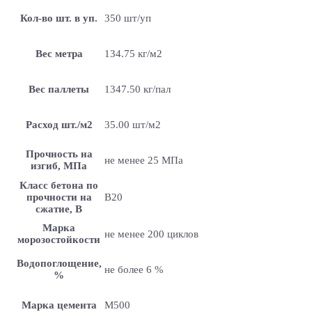
Кол-во шт. в уп.
350 шт/уп
Вес метра
134.75 кг/м2
Вес паллеты
1347.50 кг/пал
Расход шт./м2
35.00 шт/м2
Прочность на
не менее 25 МПа
изгиб, МПа
Класс бетона по
прочности на
B20
сжатие, В
Марка
не менее 200 циклов
морозостойкости
Водопоглощение,
не более 6 %
%
Марка цемента
M500