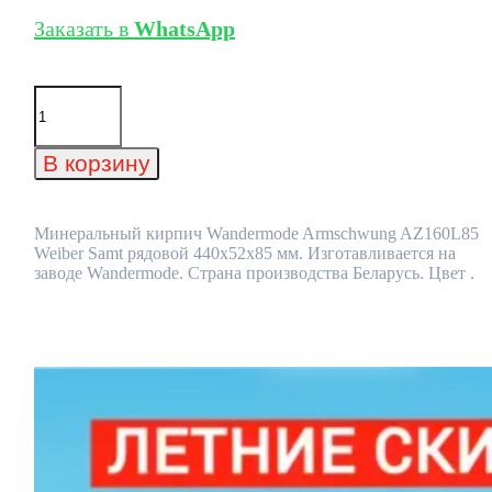
Заказать в
WhatsApp
Количество
товара
Минеральный
кирпич
В корзину
Wandermode
Armschwung
AZ160L85
Weiber
Минеральный кирпич Wandermode Armschwung AZ160L85
Samt
Weiber Samt рядовой 440x52x85 мм. Изготавливается на
рядовой
заводе Wandermode. Страна производства Беларусь. Цвет .
440x52x85
мм