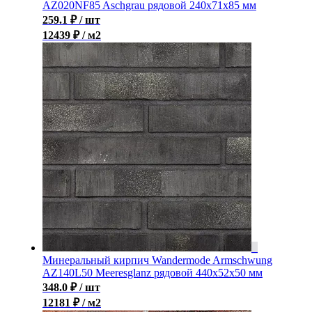
AZ020NF85 Aschgrau рядовой 240x71x85 мм
259.1
₽
/ шт
12439 ₽ / м2
Минеральный кирпич Wandermode Armschwung
AZ140L50 Meeresglanz рядовой 440x52x50 мм
348.0
₽
/ шт
12181 ₽ / м2