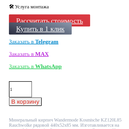
🛠️
Услуга монтажа
Рассчитать стоимость
Купить в 1 клик
Заказать в
Telegram
Заказать в
MAX
Заказать в
WhatsApp
Количество
товара
Минеральный
кирпич
В корзину
Wandermode
Kosmische
KZ120L85
Rauchwolke
Минеральный кирпич Wandermode Kosmische KZ120L85
рядовой
Rauchwolke рядовой 440x52x85 мм. Изготавливается на