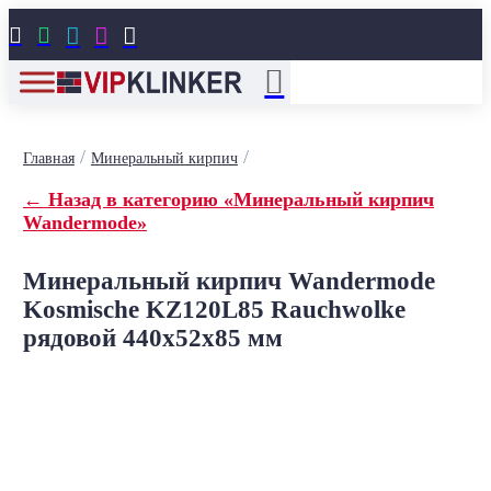





/
/
Главная
Минеральный кирпич
← Назад в категорию «Минеральный кирпич
Wandermode»
Минеральный кирпич Wandermode
Kosmische KZ120L85 Rauchwolke
рядовой 440x52x85 мм