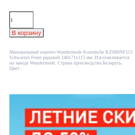
Количество
товара
Минеральный
кирпич
В корзину
Wandermode
Kosmische
KZ090NF115
Schwarzes
Минеральный кирпич Wandermode Kosmische KZ090NF115
Feuer
Schwarzes Feuer рядовой 240x71x115 мм. Изготавливается
рядовой
на заводе Wandermode. Страна производства Беларусь.
240x71x115
Цвет .
мм