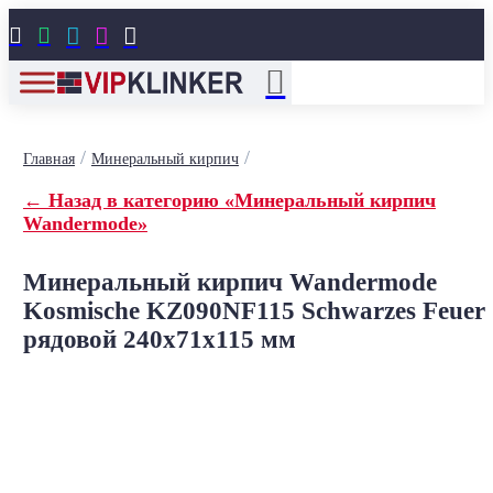





/
/
Главная
Минеральный кирпич
← Назад в категорию «Минеральный кирпич
Wandermode»
Минеральный кирпич Wandermode
Kosmische KZ090NF115 Schwarzes Feuer
рядовой 240x71x115 мм