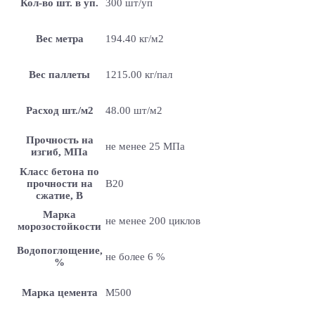
Кол-во шт. в уп.
300 шт/уп
Вес метра
194.40 кг/м2
Вес паллеты
1215.00 кг/пал
Расход шт./м2
48.00 шт/м2
Прочность на
не менее 25 МПа
изгиб, МПа
Класс бетона по
прочности на
B20
сжатие, В
Марка
не менее 200 циклов
морозостойкости
Водопоглощение,
не более 6 %
%
Марка цемента
M500