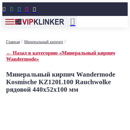





/
/
Главная
Минеральный кирпич
← Назад в категорию «Минеральный кирпич
Wandermode»
Минеральный кирпич Wandermode
Kosmische KZ120L100 Rauchwolke
рядовой 440x52x100 мм