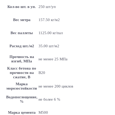
Кол-во шт. в уп.
250 шт/уп
Вес метра
157.50 кг/м2
Вес паллеты
1125.00 кг/пал
Расход шт./м2
35.00 шт/м2
Прочность на
не менее 25 МПа
изгиб, МПа
Класс бетона по
прочности на
B20
сжатие, В
Марка
не менее 200 циклов
морозостойкости
Водопоглощение,
не более 6 %
%
Марка цемента
M500