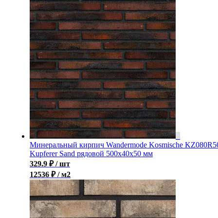
Минеральный кирпич Wandermode Kosmische KZ080R5
Kupferer Sand рядовой 500x40x50 мм
329.9
₽
/ шт
12536 ₽ / м2