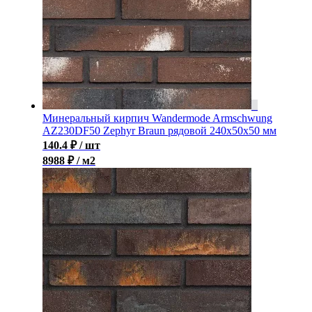
Минеральный кирпич Wandermode Armschwung
AZ230DF50 Zephyr Braun рядовой 240x50x50 мм
140.4
₽
/ шт
8988 ₽ / м2