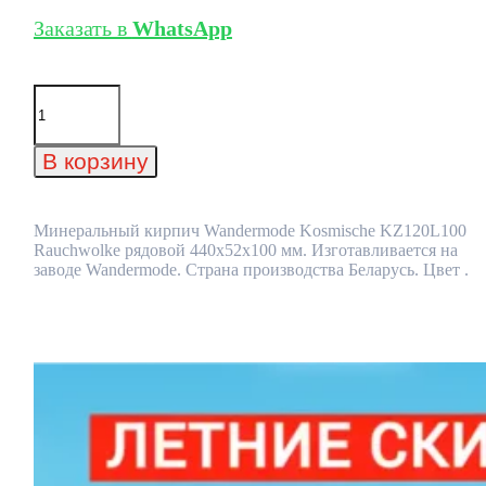
Заказать в
WhatsApp
Количество
товара
Минеральный
кирпич
В корзину
Wandermode
Kosmische
KZ120L100
Rauchwolke
Минеральный кирпич Wandermode Kosmische KZ120L100
рядовой
Rauchwolke рядовой 440x52x100 мм. Изготавливается на
440x52x100
заводе Wandermode. Страна производства Беларусь. Цвет .
мм