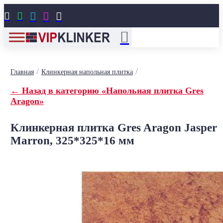





/
/
Главная
Клинкерная напольная плитка
← Назад в категорию «Напольная плитка Gres
Aragon»
Клинкерная плитка Gres Aragon Jasper
Marron, 325*325*16 мм