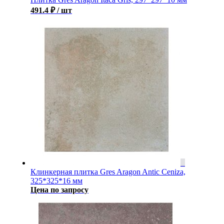
491.4
₽
/ шт
Клинкерная плитка Gres Aragon Antic Ceniza,
325*325*16 мм
Цена по запросу