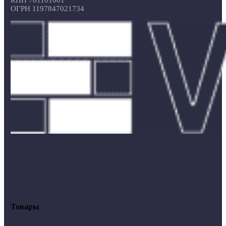
ОГРН 1197847021734
Товары