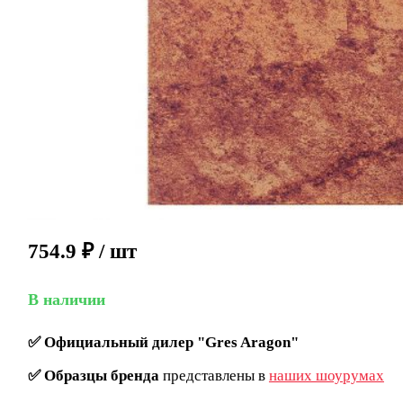
754.9
₽
/ шт
В наличии
✅
Официальный дилер "Gres Aragon"
✅
Образцы бренда
представлены в
наших шоурумах