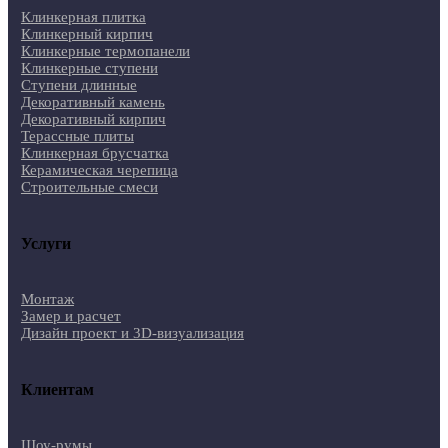
Клинкерная плитка
Клинкерный кирпич
Клинкерные термопанели
Клинкерные ступени
Ступени длинные
Декоративный камень
Декоративный кирпич
Терассные плиты
Клинкерная брусчатка
Керамическая черепица
Строительные смеси
Услуги
Монтаж
Замер и расчет
Дизайн проект и 3D-визуализация
Клиентам
Шоу-румы