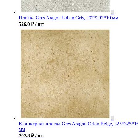
Плитка Gres Aragon Urban Gris, 297*297*10 мм
526.0
₽
/ шт
Клинкерная плитка Gres Aragon Orion Beige, 325*325*1
мм
707.8
₽
/ шт