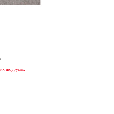
"
их шоурумах