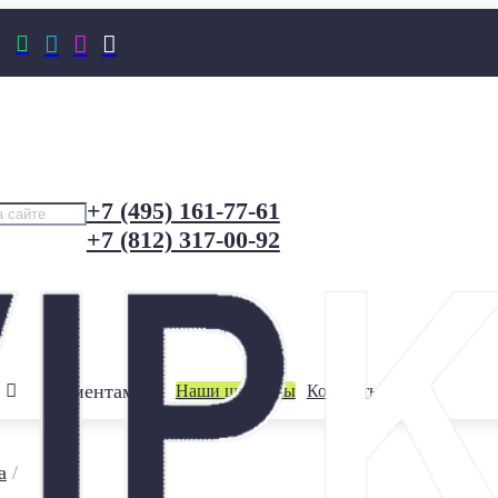




+7 (495) 161-77-61
+7 (812) 317-00-92
Клиентам
Наши шоурумы
Контакты
а
/