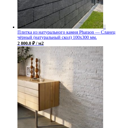
Плитка из натурального камня Pharaon — Сланец
чёрный (натуральный скол) 100х300 мм.
2 800.0
₽
/ м2