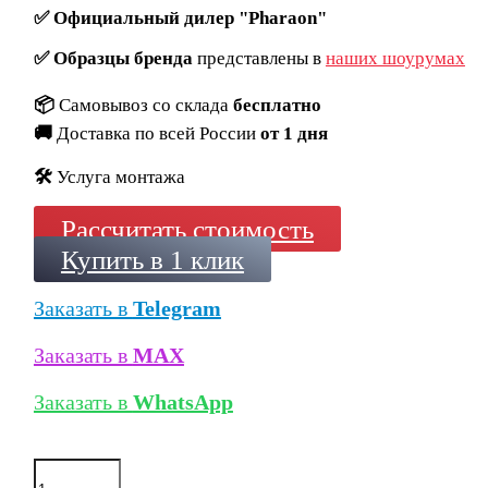
✅
Официальный дилер "Pharaon"
✅
Образцы бренда
представлены в
наших шоурумах
📦
Самовывоз со склада
бесплатно
🚚
Доставка по всей России
от 1 дня
🛠️
Услуга монтажа
Рассчитать стоимость
Купить в 1 клик
Заказать в
Telegram
Заказать в
MAX
Заказать в
WhatsApp
Количество
товара