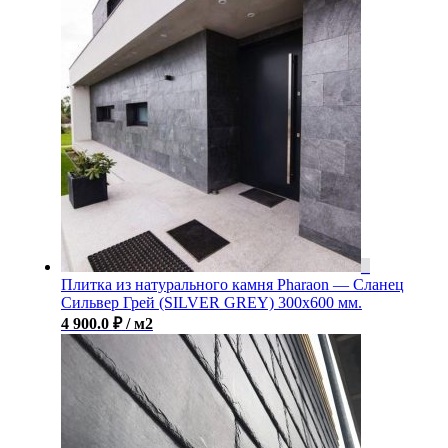
Плитка из натурального камня Pharaon — Сланец
Cильвер Грей (SILVER GREY) 300х600 мм.
4 900.0
₽
/ м2