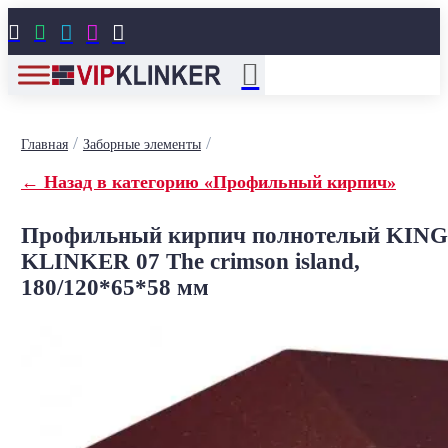





/
/
Главная
Заборные элементы
← Назад в категорию «Профильный кирпич»
Профильный кирпич полнотелый KING
KLINKER 07 The crimson island,
180/120*65*58 мм