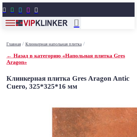





/
/
Главная
Клинкерная напольная плитка
← Назад в категорию «Напольная плитка Gres
Aragon»
Клинкерная плитка Gres Aragon Antic
Cuero, 325*325*16 мм