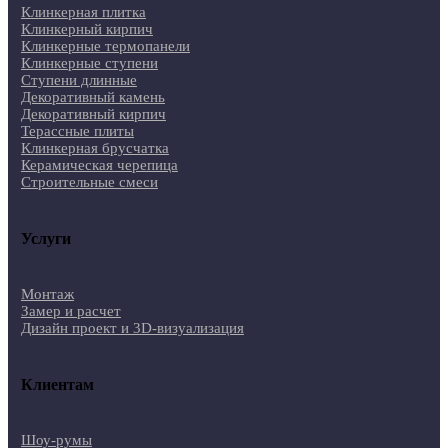
Клинкерная плитка
Клинкерный кирпич
Клинкерные термопанели
Клинкерные ступени
Ступени длинные
Декоративный камень
Декоративный кирпич
Терассные плиты
Клинкерная брусчатка
Керамическая черепица
Строительные смеси
Услуги
Монтаж
Замер и расчет
Дизайн проект и 3D-визуализация
Клиентам
Шоу-румы