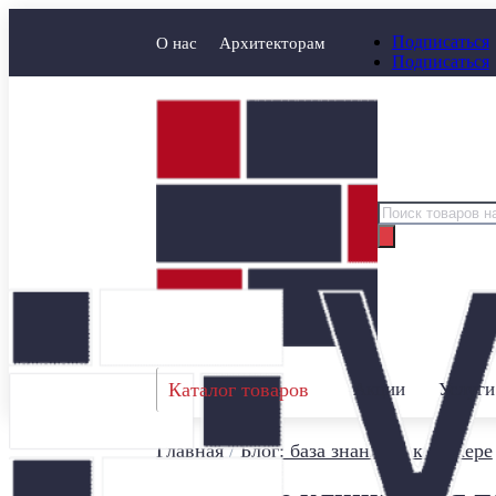
Подписаться
О нас
Архитекторам
Подписаться
Поиск
товаров
Каталог товаров
Акции
Услуги
Главная
/
Блог: база знаний о клинкере