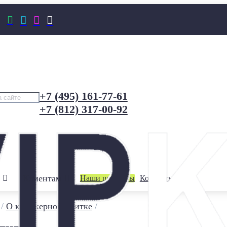




+7 (495) 161-77-61
+7 (812) 317-00-92
Клиентам
Наши шоурумы
Контакты
/
О клинкерной плитке
/