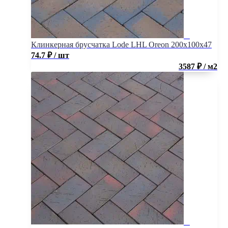
Клинкерная брусчатка Lode LHL Oreon 200x100x47
74.7
₽
/ шт
3587 ₽ / м2