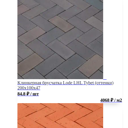
Клинкерная брусчатка Lode LHL Tybet (оттенки)
200x100x47
84.8
₽
/ шт
4068 ₽ / м2