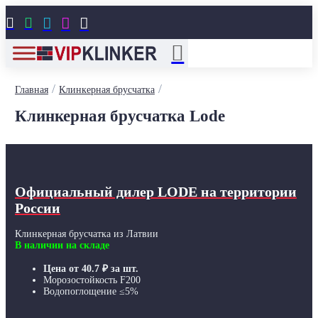





/
/
Главная
Клинкерная брусчатка
Клинкерная брусчатка Lode
Официальный дилер LODE
на территории
России
Клинкерная брусчатка из Латвии
В наличии на складе
Цена от
40.7
₽
за шт.
Морозостойкость F200
Водопоглощение ≤5%