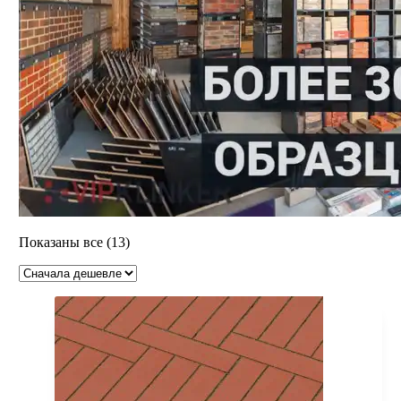
Цены:
Показаны все (13)
по
возрастанию