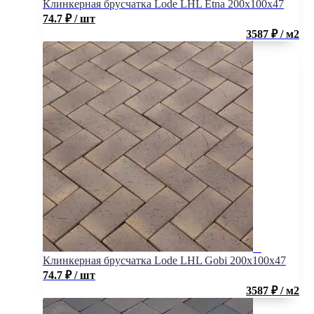
Клинкерная брусчатка Lode LHL Etna 200x100x47
74.7
₽
/ шт
3587 ₽ / м2
Клинкерная брусчатка Lode LHL Gobi 200x100x47
74.7
₽
/ шт
3587 ₽ / м2