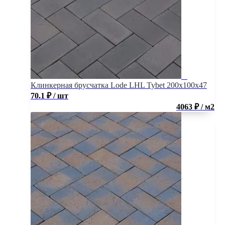
Клинкерная брусчатка Lode LHL Tybet 200x100x47
70.1
₽
/ шт
4063 ₽ / м2