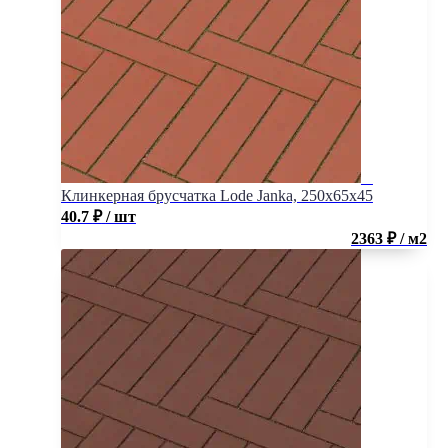
Клинкерная брусчатка Lode Janka, 250x65x45
40.7
₽
/ шт
2363 ₽ / м2